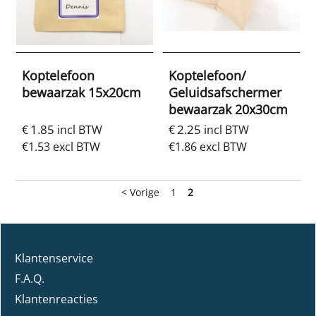
Koptelefoon
Koptelefoon/
bewaarzak 15x20cm
Geluidsafschermer
bewaarzak 20x30cm
1.85
2.25
€
incl BTW
€
incl BTW
€
1.53
excl BTW
€
1.86
excl BTW
< Vorige
1
2
Klantenservice
F.A.Q.
Klantenreacties