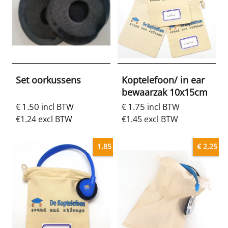
Set oorkussens
Koptelefoon/ in ear
bewaarzak 10x15cm
1.50
1.75
€
incl BTW
€
incl BTW
€
1.24
excl BTW
€
1.45
excl BTW
1,85
€ 2,25