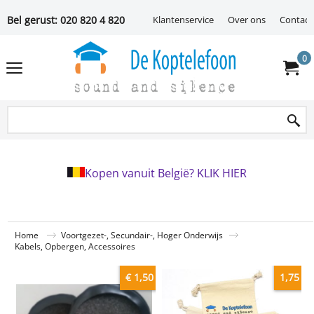
Bel gerust: 020 820 4 820
Klantenservice
Over ons
Contact
0
Kopen vanuit België? KLIK HIER
Home
Voortgezet-, Secundair-, Hoger Onderwijs
Kabels, Opbergen, Accessoires
€ 1,50
1,75