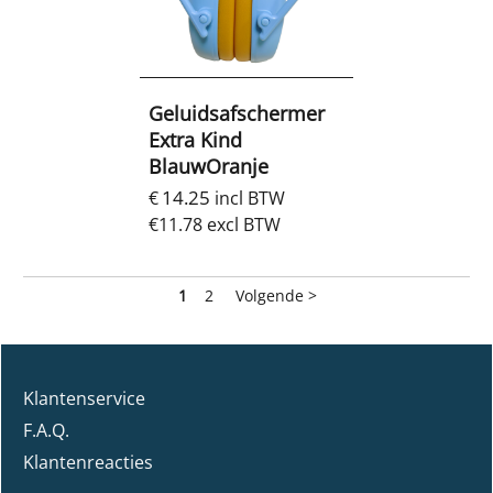
Geluidsafschermer
Extra Kind
BlauwOranje
14.25
€
incl BTW
€
11.78
excl BTW
1
2
Volgende >
Klantenservice
F.A.Q.
Klantenreacties