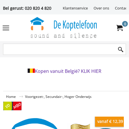
Bel gerust: 020 820 4 820
Klantenservice
Over ons
Contact
0
Kopen vanuit België? KLIK HIER
Home
Voortgezet-, Secundair-, Hoger Onderwijs
vanaf € 12,39