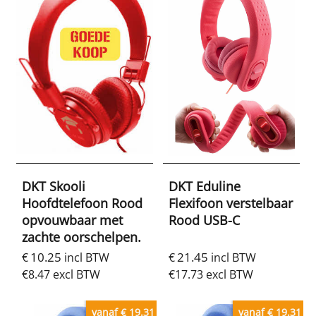
DKT Skooli
DKT Eduline
Hoofdtelefoon Rood
Flexifoon verstelbaar
opvouwbaar met
Rood USB-C
zachte oorschelpen.
10.25
21.45
€
incl BTW
€
incl BTW
€
8.47
excl BTW
€
17.73
excl BTW
vanaf € 19.31
vanaf € 19.31