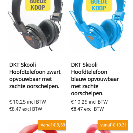
DKT Skooli
DKT Skooli
Hoofdtelefoon zwart
Hoofdtelefoon
opvouwbaar met
blauw opvouwbaar
zachte oorschelpen.
met zachte
oorschelpen.
10.25
10.25
€
incl BTW
€
incl BTW
€
8.47
excl BTW
€
8.47
excl BTW
Vanaf € 9,53
vanaf € 19.31