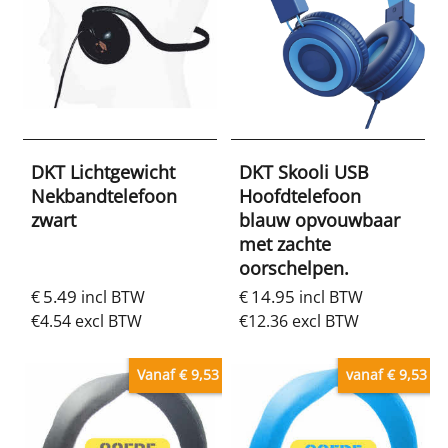
DKT Lichtgewicht
DKT Skooli USB
Nekbandtelefoon
Hoofdtelefoon
zwart
blauw opvouwbaar
met zachte
oorschelpen.
5.49
14.95
€
incl BTW
€
incl BTW
€
4.54
excl BTW
€
12.36
excl BTW
Vanaf € 9,53
vanaf € 9,53