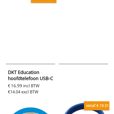
DKT Education
hoofdtelefoon USB-C
16.99
€
incl BTW
€
14.04
excl BTW
vanaf € 19.31