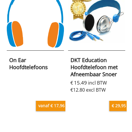
On Ear
DKT Education
Hoofdtelefoons
Hoofdtelefoon met
Afneembaar Snoer
15.49
€
incl BTW
€
12.80
excl BTW
vanaf € 17,96
€ 29,95