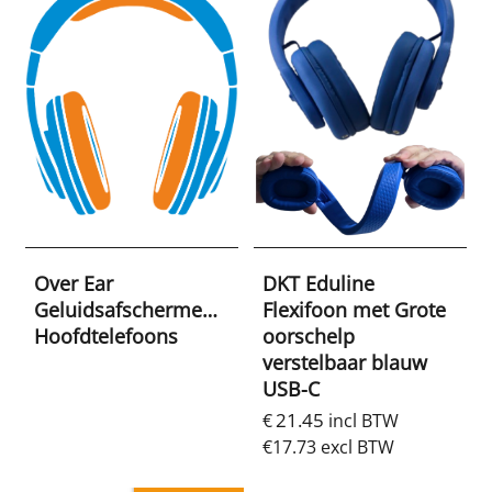
Over Ear
DKT Eduline
Geluidsafschermende
Flexifoon met Grote
Hoofdtelefoons
oorschelp
verstelbaar blauw
USB-C
21.45
€
incl BTW
€
17.73
excl BTW