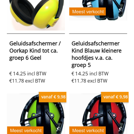
Geluidsafschermer /
Geluidsafschermer
Oorkap Kind tot ca.
Kind Blauw kleinere
groep 6 Geel
hoofdjes v.a. ca.
groep 5
14.25
14.25
€
incl BTW
€
incl BTW
€
11.78
excl BTW
€
11.78
excl BTW
vanaf € 9,98
vanaf € 9,98