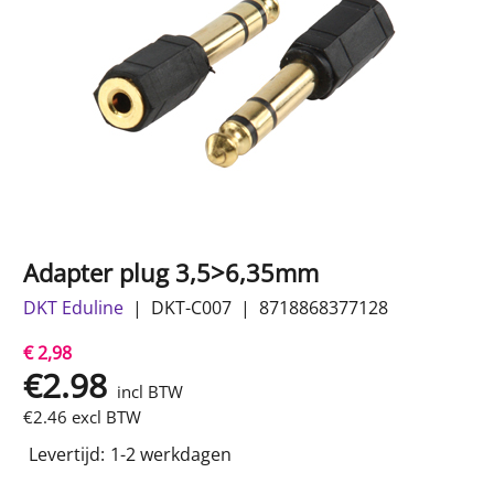
Adapter plug 3,5>6,35mm
DKT Eduline
DKT-C007
8718868377128
€ 2,98
€
2.98
incl BTW
€
2.46
excl BTW
Levertijd:
1-2 werkdagen