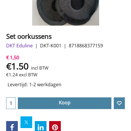
Set oorkussens
DKT Eduline
DKT-K001
8718868377159
€ 1,50
€
1.50
incl BTW
€
1.24
excl BTW
Levertijd:
1-2 werkdagen
Koop