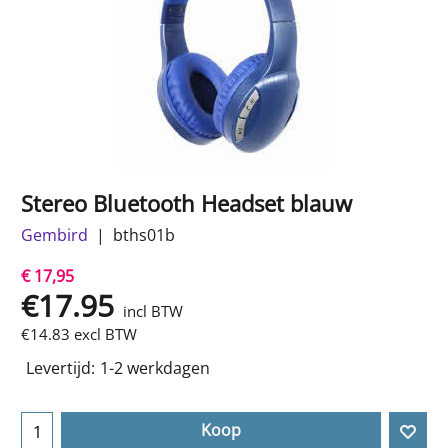
Stereo Bluetooth Headset blauw
Gembird
bths01b
€ 17,95
€
17.95
incl BTW
€
14.83
excl BTW
Levertijd:
1-2 werkdagen
Koop