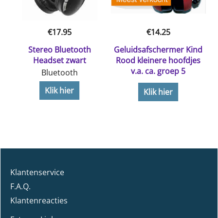
€
17.95
€
14.25
Stereo Bluetooth
Geluidsafschermer Kind
Headset zwart
Rood kleinere hoofdjes
v.a. ca. groep 5
Bluetooth
Klik hier
Klik hier
Klantenservice
F.A.Q.
Klantenreacties